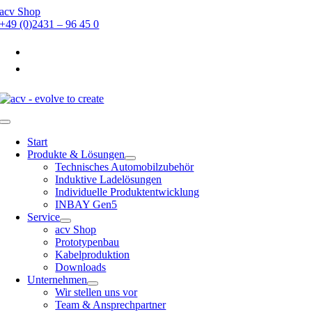
Zum
acv Shop
Inhalt
+49 (0)2431 – 96 45 0
springen
Toggle
Navigation
Start
Produkte & Lösungen
Technisches Automobilzubehör
Induktive Ladelösungen
Individuelle Produktentwicklung
INBAY Gen5
Service
acv Shop
Prototypenbau
Kabelproduktion
Downloads
Unternehmen
Wir stellen uns vor
Team & Ansprechpartner