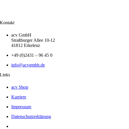
Kontakt
acv GmbH
Straßburger Allee 10-12
41812 Erkelenz
+49 (0)2431 – 96 45 0
info@acvgmbh.de
Links
acv Shop
Karriere
Impressum
Datenschutzerklärung